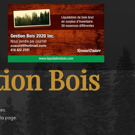
ion Bois
es.
 la page.