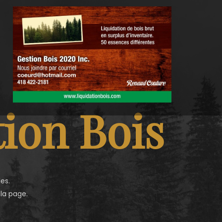
ion Bois
es.
 la page.